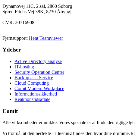
Dynamovej 11C, 2.sal, 2860 Søborg
Søren Frichs Vej 38K, 8230 Åbyhøj
CVR: 20716908
Fjernsupport:
Hent Teamviewer
Ydelser
Active Directory analyse
IT-hosting
Security Operation Center
Backup as a Service
Cloud Computing
Comit Modern Workplace
Informationssikkerhed
Reaktionstidsaftale
Comit
Alle virksomheder er unikke. Vores speciale er at finde den rigtige lø
Vi tror på, at den perfekte IT-løsning findes der, hvor dine drømme, k