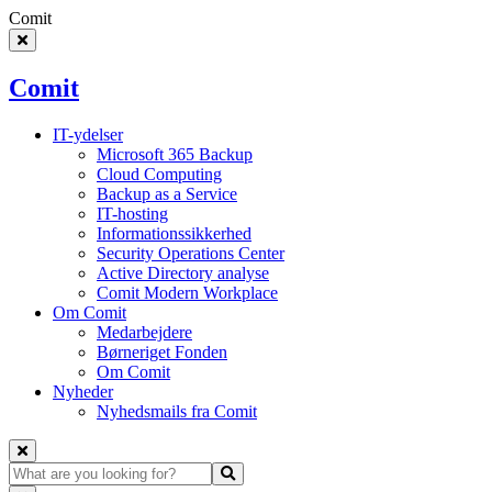
C
o
m
i
t
Comit
IT-ydelser
Microsoft 365 Backup
Cloud Computing
Backup as a Service
IT-hosting
Informationssikkerhed
Security Operations Center
Active Directory analyse
Comit Modern Workplace
Om Comit
Medarbejdere
Børneriget Fonden
Om Comit
Nyheder
Nyhedsmails fra Comit