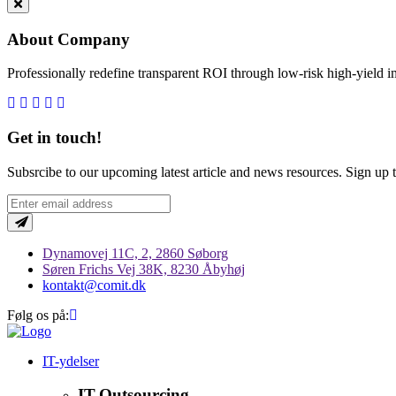
About Company
Professionally redefine transparent ROI through low-risk high-yield i
Get in touch!
Subsrcibe to our upcoming latest article and news resources. Sign up to
Dynamovej 11C, 2, 2860 Søborg
Søren Frichs Vej 38K, 8230 Åbyhøj
kontakt@comit.dk
Følg os på:
IT-ydelser
IT-Outsourcing