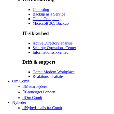
IT-hosting
Backup as a Service
Cloud Computing
Microsoft 365 Backup
IT-sikkerhed
Active Directory analyse
Security Operations Center
Informationssikkerhed
Drift & support
Comit Modern Workplace
Reaktionstidsaftale
Om Comit
Medarbejdere
Børneriget Fonden
Om Comit
Nyheder
Nyhedsmails fra Comit